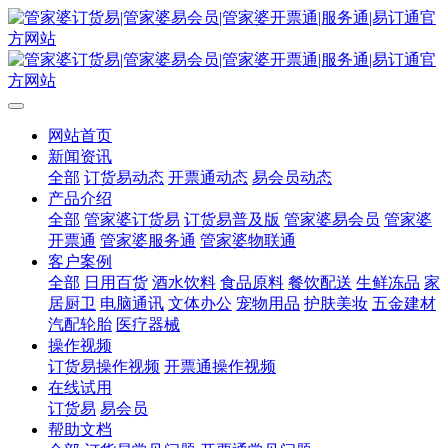
网站首页
新闻资讯
全部
订货易动态
开票通动态
易会员动态
产品介绍
全部
管家婆订货易
订货易普及版
管家婆易会员
管家婆
开票通
管家婆服务通
管家婆物联通
客户案例
全部
日用百货
酒水饮料
食品原料
餐饮配送
生鲜冻品
家
居厨卫
电脑通讯
文体办公
宠物用品
护肤美妆
五金建材
汽配轮胎
医疗器械
操作视频
订货易操作视频
开票通操作视频
在线试用
订货易
易会员
帮助文档