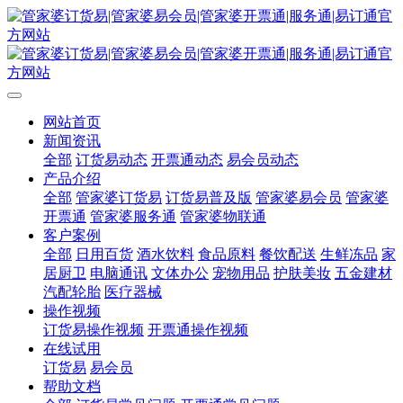
网站首页
新闻资讯
全部
订货易动态
开票通动态
易会员动态
产品介绍
全部
管家婆订货易
订货易普及版
管家婆易会员
管家婆
开票通
管家婆服务通
管家婆物联通
客户案例
全部
日用百货
酒水饮料
食品原料
餐饮配送
生鲜冻品
家
居厨卫
电脑通讯
文体办公
宠物用品
护肤美妆
五金建材
汽配轮胎
医疗器械
操作视频
订货易操作视频
开票通操作视频
在线试用
订货易
易会员
帮助文档